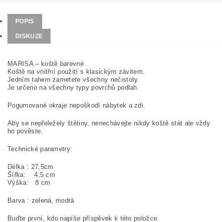
POPIS
DISKUZE
MARISA – koště barevné
Koště na vnitřní použití s klasickým závitem.
Jedním tahem zametete všechny nečistoty.
Je určeno na všechny typy povrchů podlah.
Pogumované okraje nepoškodí nábytek a zdi.
Aby se nepřeležely štětiny, nenechávejte nikdy koště stát ale vždy
ho pověste.
Technické parametry:
Délka : 27,5cm
Šířka: 4,5 cm
Výška: 8 cm
Barva : zelená, modrá
Buďte první, kdo napíše příspěvek k této položce.