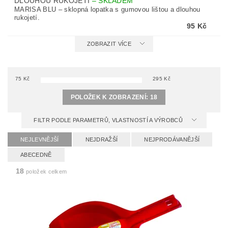
DLOUHOU RUKOJETÍ
–
SKLADEM
MARISA BLU – sklopná lopatka s gumovou lištou a dlouhou
rukojetí.
95 Kč
ZOBRAZIT VÍCE
75
Kč
295
Kč
POLOŽEK K ZOBRAZENÍ:
18
FILTR PODLE PARAMETRŮ, VLASTNOSTÍ A VÝROBCŮ
NEJLEVNĚJŠÍ
NEJDRAŽŠÍ
NEJPRODÁVANĚJŠÍ
ABECEDNĚ
18
položek celkem