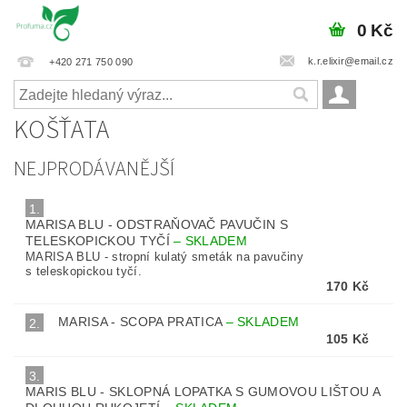
0 Kč
k.r.elixir@email.cz
+420 271 750 090
KOŠŤATA
NEJPRODÁVANĚJŠÍ
1.
MARISA BLU - ODSTRAŇOVAČ PAVUČIN S
TELESKOPICKOU TYČÍ
–
SKLADEM
MARISA BLU - stropní kulatý smeták na pavučiny
s teleskopickou tyčí.
170 Kč
MARISA - SCOPA PRATICA
–
SKLADEM
2.
105 Kč
3.
MARIS BLU - SKLOPNÁ LOPATKA S GUMOVOU LIŠTOU A