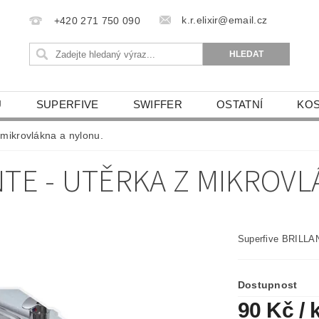
k.r.elixir@email.cz
+420 271 750 090
U
SUPERFIVE
SWIFFER
OSTATNÍ
KOS
REKLAMACE A VRACENÍ ZBOŽÍ
OBCHODNÍ POD
mikrovlákna a nylonu.
NTE - UTĚRKA Z MIKROVL
Superfive BRILLAN
Dostupnost
90 Kč
/ 