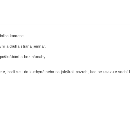
odního kamene.
vní a druhá strana jemná/.
 poškrábání a bez námahy.
erie, hodí se i do kuchyně nebo na jakýkoli povrch, kde se usazuje vodní