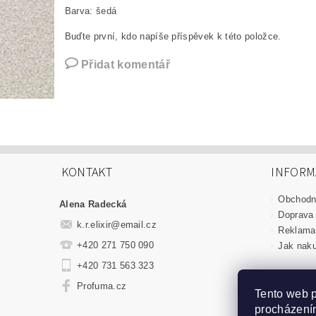
Barva: šedá
Buďte první, kdo napíše příspěvek k této položce.
Přidat komentář
KONTAKT
INFORM
Obchodn
Alena Radecká
Doprava 
k.r.elixir
@
email.cz
Reklamac
+420 271 750 090
Jak nak
+420 731 563 323
Profuma.cz
Tento web p
procházením