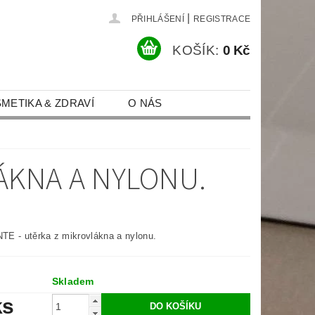
|
PŘIHLÁŠENÍ
REGISTRACE
KOŠÍK:
0 Kč
METIKA & ZDRAVÍ
O NÁS
MÍNKY
KONTAKT
ÁKNA A NYLONU.
TE - utěrka z mikrovlákna a nylonu.
Skladem
ks