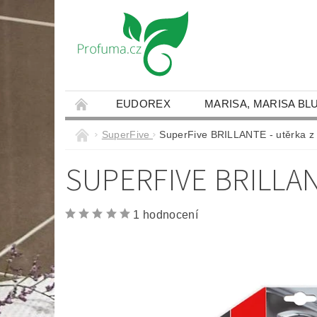
EUDOREX
MARISA, MARISA BL
JAK NAKUPOVAT
DOPRAVA A PLATBY
SuperFive
SuperFive BRILLANTE - utěrka z 
NAPIŠTE NÁM
SUPERFIVE BRILLA
1 hodnocení