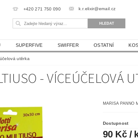
k.r.elixir@email.cz
+420 271 750 090
U
SUPERFIVE
SWIFFER
OSTATNÍ
KOS
REKLAMACE A VRACENÍ ZBOŽÍ
OBCHODNÍ POD
čelová utěrka
TIUSO - VÍCEÚČELOVÁ 
MARISA PANNO MU
Dostupnost
90 Kč
/ 