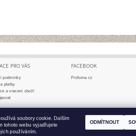
ACE PRO VÁS
FACEBOOK
í podmínky
Profuma.cz
a platby
e a vracení zboží
upovat
oužívá soubory cookie. Dalším
ODMÍTNOUT
SO
 tohoto webu vyjadřujete
marisa-produkty.cz
|
eudorex.cz
ejich používáním.