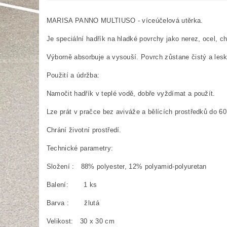
MARISA PANNO MULTIUSO - víceúčelová utěrka.
Je speciální hadřík na hladké povrchy jako nerez, ocel, chr
Výborně absorbuje a vysouší. Povrch zůstane čistý a lesk
Použití a údržba:
Namočit hadřík v teplé vodě, dobře vyždímat a použít.
Lze prát v pračce bez aviváže a bělících prostředků do 60
Chrání životní prostředí.
Technické parametry:
Složení : 88% polyester, 12% polyamid-polyuretan
Balení: 1 ks
Barva : žlutá
Velikost: 30 x 30 cm