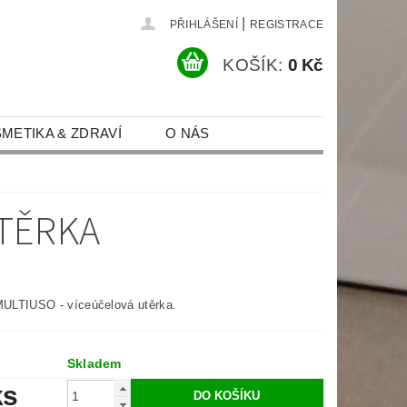
|
PŘIHLÁŠENÍ
REGISTRACE
KOŠÍK:
0 Kč
METIKA & ZDRAVÍ
O NÁS
MÍNKY
KONTAKT
UTĚRKA
LTIUSO - víceúčelová utěrka.
Skladem
ks