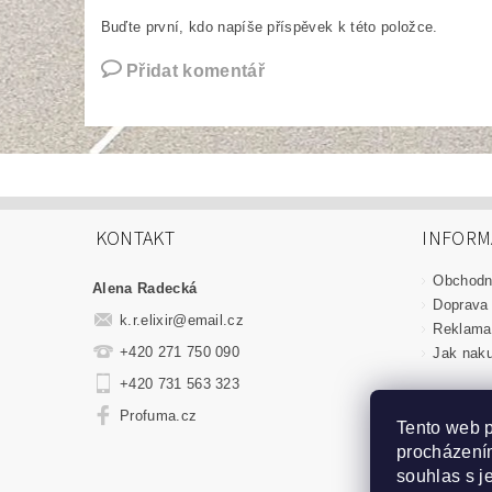
Buďte první, kdo napíše příspěvek k této položce.
Přidat komentář
KONTAKT
INFORM
Obchodn
Alena Radecká
Doprava 
k.r.elixir
@
email.cz
Reklamac
+420 271 750 090
Jak nak
+420 731 563 323
Profuma.cz
Tento web p
procházením
souhlas s j