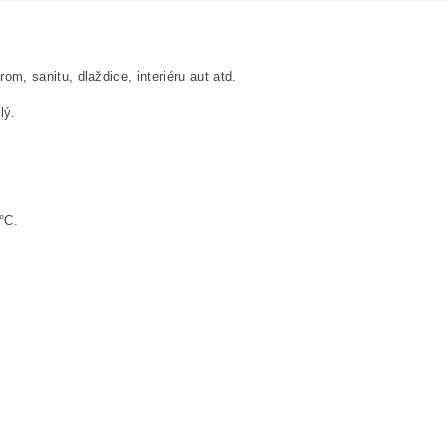
om, sanitu, dlaždice, interiéru aut atd.
lý.
°C.