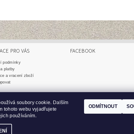
ACE PRO VÁS
FACEBOOK
í podmínky
a platby
e a vracení zboží
upovat
oužívá soubory cookie. Dalším
ODMÍTNOUT
SO
 tohoto webu vyjadřujete
marisa-produkty.cz
|
eudorex.cz
ejich používáním.
ENÍ