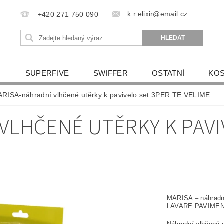
k.r.elixir@email.cz
+420 271 750 090
U
SUPERFIVE
SWIFFER
OSTATNÍ
KOS
REKLAMACE A VRACENÍ ZBOŽÍ
OBCHODNÍ POD
RISA-náhradní vlhčené utěrky k pavivelo set 3PER TE VELIME
VLHČENÉ UTĚRKY K PAVI
MARISA – náhradn
LAVARE PAVIMEN