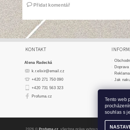
Přidat komentář
KONTAKT
INFORM
Obchodn
Alena Radecká
Doprava 
k.r.elixir
@
email.cz
Reklamac
+420 271 750 090
Jak nak
+420 731 563 323
Profuma.cz
Tento web p
procházením
souhlas s j
NASTAV
2026 ©
Profuma.cz
, všechna práva vyhrazena