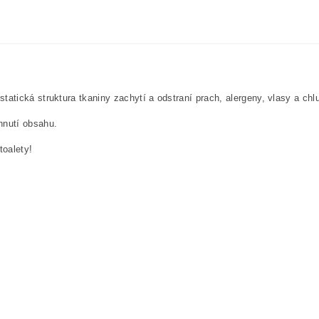
tistatická struktura tkaniny zachytí a odstraní prach, alergeny, vlasy a c
hnutí obsahu.
toalety!