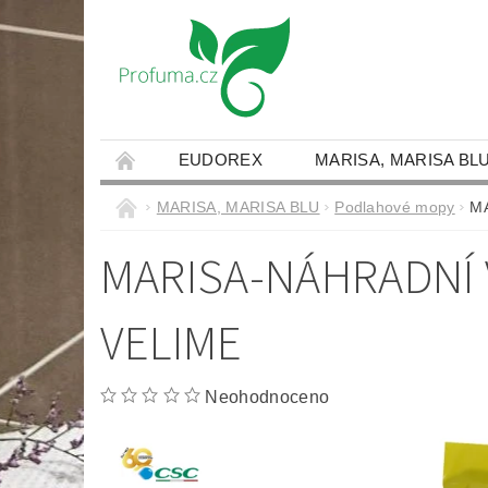
EUDOREX
MARISA, MARISA BL
JAK NAKUPOVAT
DOPRAVA A PLATBY
MARISA, MARISA BLU
Podlahové mopy
MA
NAPIŠTE NÁM
MARISA-NÁHRADNÍ 
VELIME
Neohodnoceno