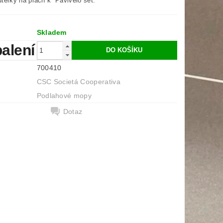
utěrky na prach k Pavivelo set.
Skladem
balení
700410
CSC Societá Cooperativa
Podlahové mopy
Dotaz