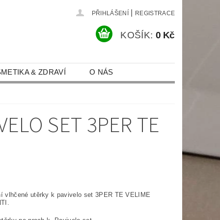
|
PŘIHLÁŠENÍ
REGISTRACE
KOŠÍK:
0 Kč
METIKA & ZDRAVÍ
O NÁS
MÍNKY
KONTAKT
VELO SET 3PER TE
í vlhčené utěrky k pavivelo set 3PER TE VELIME
TI.