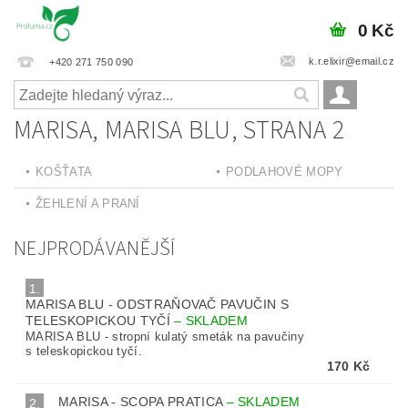
0 Kč
k.r.elixir@email.cz
+420 271 750 090
MARISA, MARISA BLU
, STRANA 2
KOŠŤATA
PODLAHOVÉ MOPY
ŽEHLENÍ A PRANÍ
NEJPRODÁVANĚJŠÍ
1.
MARISA BLU - ODSTRAŇOVAČ PAVUČIN S
TELESKOPICKOU TYČÍ
–
SKLADEM
MARISA BLU - stropní kulatý smeták na pavučiny
s teleskopickou tyčí.
170 Kč
MARISA - SCOPA PRATICA
–
SKLADEM
2.