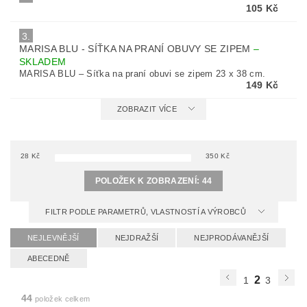
105 Kč
3.
MARISA BLU - SÍŤKA NA PRANÍ OBUVY SE ZIPEM
–
SKLADEM
MARISA BLU – Síťka na praní obuvi se zipem 23 x 38 cm.
149 Kč
ZOBRAZIT VÍCE
28
Kč
350
Kč
POLOŽEK K ZOBRAZENÍ:
44
FILTR PODLE PARAMETRŮ, VLASTNOSTÍ A VÝROBCŮ
NEJLEVNĚJŠÍ
NEJDRAŽŠÍ
NEJPRODÁVANĚJŠÍ
ABECEDNĚ
2
1
3
44
položek celkem