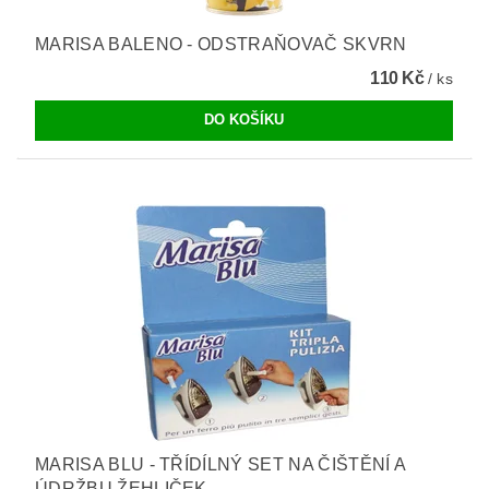
MARISA BALENO - ODSTRAŇOVAČ SKVRN
110 Kč
/ ks
MARISA BLU - TŘÍDÍLNÝ SET NA ČIŠTĚNÍ A
ÚDRŽBU ŽEHLIČEK