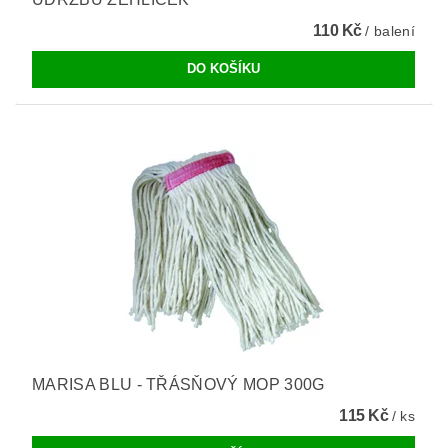
110 Kč
/ balení
MARISA BLU - TŘÁSŇOVÝ MOP 300G
115 Kč
/ ks